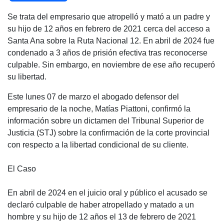
a
h
wi
el
o
Se trata del empresario que atropelló y mató a un padre y
c
at
tt
e
m
su hijo de 12 años en febrero de 2021 cerca del acceso a
e
s
er
gr
p
Santa Ana sobre la Ruta Nacional 12. En abril de 2024 fue
b
A
a
ar
condenado a 3 años de prisión efectiva tras reconocerse
culpable. Sin embargo, en noviembre de ese año recuperó
o
p
m
tir
su libertad.
o
p
Este lunes 07 de marzo el abogado defensor del
k
empresario de la noche, Matías Piattoni, confirmó la
información sobre un dictamen del Tribunal Superior de
Justicia (STJ) sobre la confirmación de la corte provincial
con respecto a la libertad condicional de su cliente.
El Caso
En abril de 2024 en el juicio oral y público el acusado se
declaró culpable de haber atropellado y matado a un
hombre y su hijo de 12 años el 13 de febrero de 2021