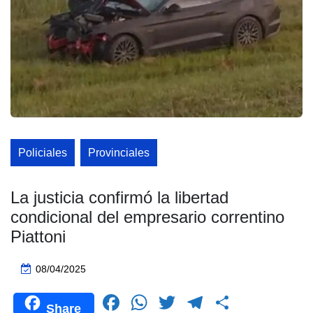
Policiales
Provinciales
La justicia confirmó la libertad
condicional del empresario correntino
Piattoni
08/04/2025
F
W
T
T
C
Share