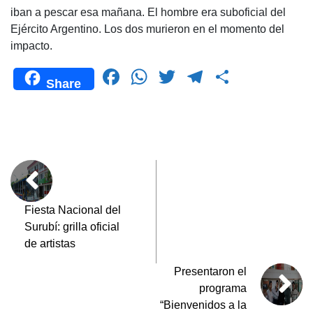
iban a pescar esa mañana. El hombre era suboficial del
Ejército Argentino. Los dos murieron en el momento del
impacto.
F
W
T
T
C
Share
a
h
wi
el
o
c
at
tt
e
m
e
s
er
gr
p
b
A
a
ar
o
p
m
tir
o
p
Fiesta Nacional del
Surubí: grilla oficial
k
de artistas
Presentaron el
programa
“Bienvenidos a la