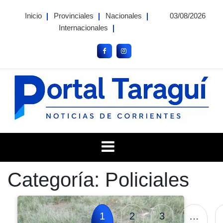
Skip
Inicio
Provinciales
Nacionales
03/08/2026
to
Internacionales
content
Portal Taragui
Noticias de Corrientes
Categoría:
Policiales
1
2
3
…