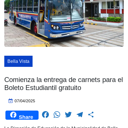
Bella Vista
Comienza la entrega de carnets para el
Boleto Estudiantil gratuito
07/04/2025
F
W
T
T
C
Share
a
h
wi
el
o