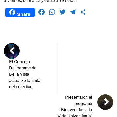
a viernes, de 8 a 12 y de 15 a 19 horas.
F
W
T
T
C
Share
a
h
wi
el
o
c
at
tt
e
m
e
s
er
gr
p
b
A
a
ar
o
p
m
tir
o
p
El Concejo
Deliberante de
k
Bella Vista
actualizó la tarifa
del colectivo
Presentaron el
programa
“Bienvenidos a la
Vida Universitaria”