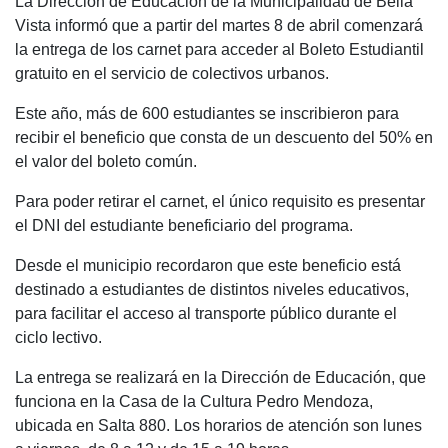
La Dirección de Educación de la Municipalidad de Bella
c
at
tt
e
m
Vista informó que a partir del martes 8 de abril comenzará
e
s
er
gr
p
la entrega de los carnet para acceder al Boleto Estudiantil
b
A
a
ar
gratuito en el servicio de colectivos urbanos.
o
p
m
tir
Este año, más de 600 estudiantes se inscribieron para
o
p
recibir el beneficio que consta de un descuento del 50% en
el valor del boleto común.
k
Para poder retirar el carnet, el único requisito es presentar
el DNI del estudiante beneficiario del programa.
Desde el municipio recordaron que este beneficio está
destinado a estudiantes de distintos niveles educativos,
para facilitar el acceso al transporte público durante el
ciclo lectivo.
La entrega se realizará en la Dirección de Educación, que
funciona en la Casa de la Cultura Pedro Mendoza,
ubicada en Salta 880. Los horarios de atención son lunes