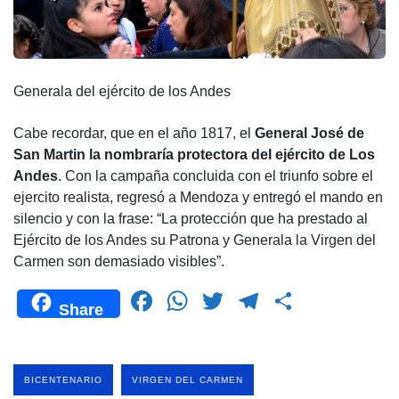
Generala del ejército de los Andes
Cabe recordar, que en el año 1817, el
General José de
San Martin la nombraría protectora del ejército de Los
Andes
. Con la campaña concluida con el triunfo sobre el
ejercito realista, regresó a Mendoza y entregó el mando en
silencio y con la frase: “La protección que ha prestado al
Ejército de los Andes su Patrona y Generala la Virgen del
Carmen son demasiado visibles”.
F
W
T
T
C
Share
a
h
wi
el
o
c
at
tt
e
m
e
s
er
gr
p
BICENTENARIO
VIRGEN DEL CARMEN