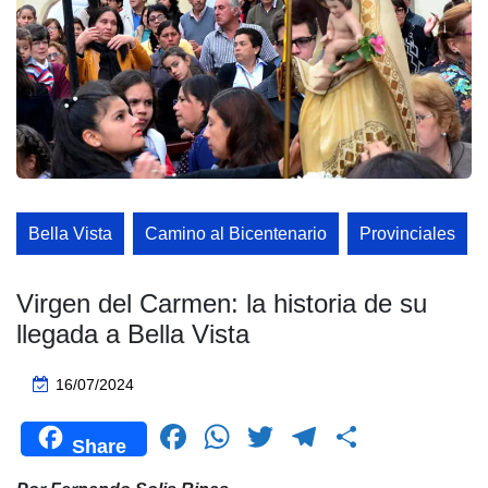
Bella Vista
Camino al Bicentenario
Provinciales
Virgen del Carmen: la historia de su
llegada a Bella Vista
16/07/2024
F
W
T
T
C
Share
a
h
wi
el
o