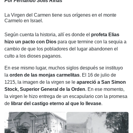
Por Fernando Solis Rinas
c
at
tt
e
m
e
s
er
gr
p
La Virgen del Carmen tiene sus orígenes en el monte
Carmelo en Israel.
b
A
a
ar
o
p
m
tir
Según cuenta la historia, allí es donde el
profeta Elias
o
p
hizo un pacto con Dios
para que termine con la sequia a
cambio de que los pobladores del lugar abandonen el
k
culto a los dioses paganos.
En ese mismo lugar, muchos siglos después se instituyo
la
orden de las monjas carmelitas
. El 16 de julio de
1215, la imagen de la virgen se le
apareció a San Simon
Stock, Superior General de la Orden
. En ese momento,
la virgen le hizo entrega de un escapulario con la promesa
de
librar del castigo eterno al que lo llevase
.