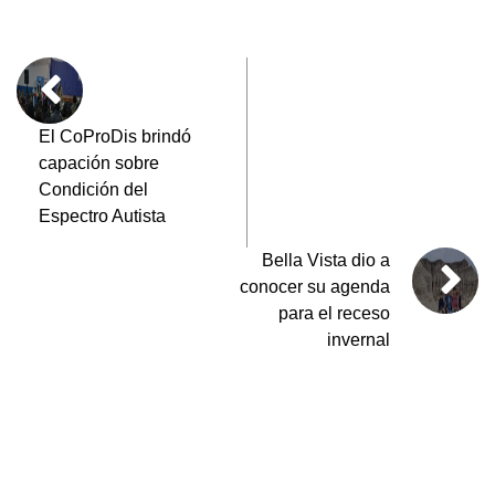
b
A
a
ar
o
p
m
tir
o
p
k
El CoProDis brindó
capación sobre
Condición del
Espectro Autista
Bella Vista dio a
conocer su agenda
para el receso
invernal