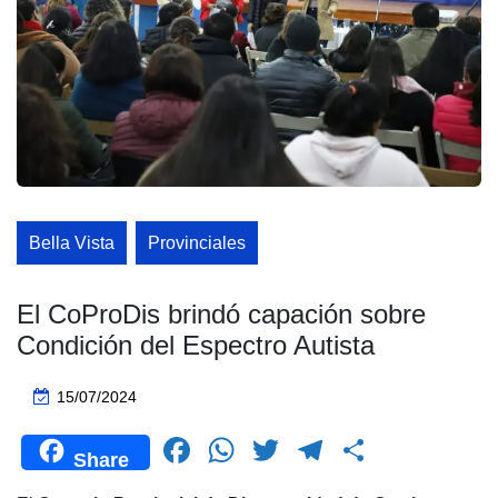
Bella Vista
Provinciales
El CoProDis brindó capación sobre
Condición del Espectro Autista
15/07/2024
F
W
T
T
C
Share
a
h
wi
el
o