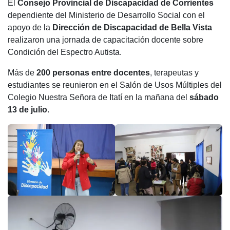
El
Consejo Provincial de Discapacidad de Corrientes
c
at
tt
e
m
dependiente del Ministerio de Desarrollo Social con el
e
s
er
gr
p
apoyo de la
Dirección de Discapacidad de Bella Vista
b
A
a
ar
realizaron una jornada de capacitación docente sobre
Condición del Espectro Autista.
o
p
m
tir
o
p
Más de
200 personas entre docentes
, terapeutas y
estudiantes se reunieron en el Salón de Usos Múltiples del
k
Colegio Nuestra Señora de Itatí en la mañana del
sábado
13 de julio
.