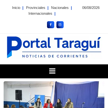
Skip
Inicio
Provinciales
Nacionales
06/08/2026
to
Internacionales
content
Portal Taragui
Noticias de Corrientes