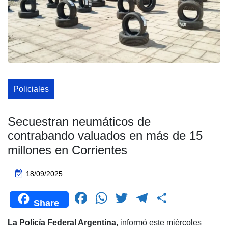
Policiales
Secuestran neumáticos de
contrabando valuados en más de 15
millones en Corrientes
18/09/2025
F
W
T
T
C
Share
a
h
wi
el
o
La Policía Federal Argentina
, informó este miércoles