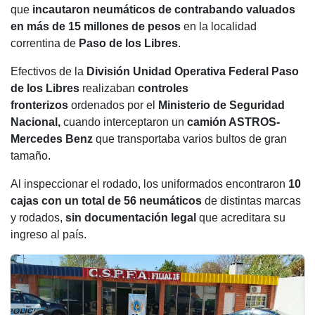
c
at
tt
e
m
que
incautaron neumáticos de contrabando valuados
e
s
er
gr
p
en más de 15 millones de pesos
en la localidad
b
A
a
ar
correntina de
Paso de los Libres
.
o
p
m
tir
Efectivos de la
División Unidad Operativa Federal Paso
o
p
de los Libres
realizaban
controles
fronterizos
ordenados por el
Ministerio de Seguridad
k
Nacional,
cuando interceptaron un
camión ASTROS-
Mercedes Benz
que transportaba varios bultos de gran
tamaño.
Al inspeccionar el rodado, los uniformados encontraron
10
cajas con un total de 56 neumáticos
de distintas marcas
y rodados,
sin documentación legal
que acreditara su
ingreso al país.