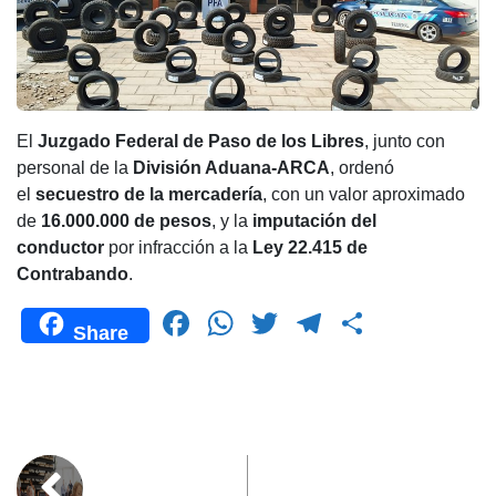
El
Juzgado Federal de Paso de los Libres
, junto con
personal de la
División Aduana-ARCA
, ordenó
el
secuestro de la mercadería
, con un valor aproximado
de
16.000.000 de pesos
, y la
imputación del
conductor
por infracción a la
Ley 22.415 de
Contrabando
.
F
W
T
T
C
Share
a
h
wi
el
o
c
at
tt
e
m
e
s
er
gr
p
b
A
a
ar