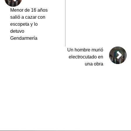
o
p
m
tir
o
p
Menor de 16 años
salió a cazar con
k
escopeta y lo
detuvo
Gendarmería
Un hombre murió
electrocutado en
una obra