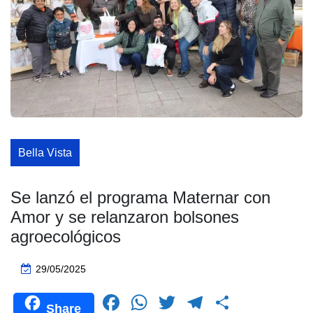
Bella Vista
Se lanzó el programa Maternar con
Amor y se relanzaron bolsones
agroecológicos
29/05/2025
F
W
T
T
C
Share