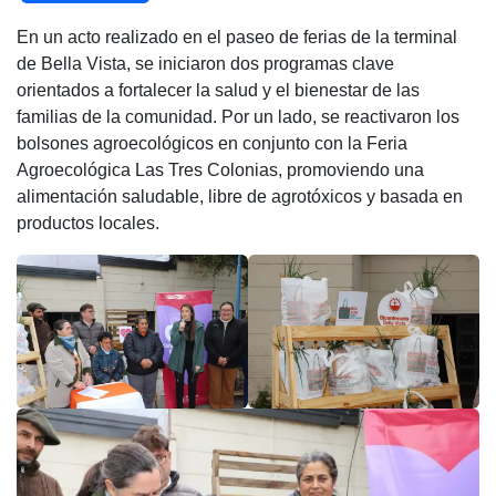
a
h
wi
el
o
En un acto realizado en el paseo de ferias de la terminal
c
at
tt
e
m
de Bella Vista, se iniciaron dos programas clave
e
s
er
gr
p
orientados a fortalecer la salud y el bienestar de las
b
A
a
ar
familias de la comunidad. Por un lado, se reactivaron los
bolsones agroecológicos en conjunto con la Feria
o
p
m
tir
Agroecológica Las Tres Colonias, promoviendo una
o
p
alimentación saludable, libre de agrotóxicos y basada en
k
productos locales.