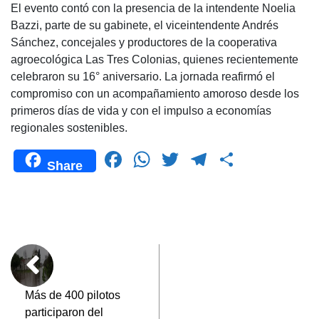
El evento contó con la presencia de la intendente Noelia
Bazzi, parte de su gabinete, el viceintendente Andrés
Sánchez, concejales y productores de la cooperativa
agroecológica Las Tres Colonias, quienes recientemente
celebraron su 16° aniversario. La jornada reafirmó el
compromiso con un acompañamiento amoroso desde los
primeros días de vida y con el impulso a economías
regionales sostenibles.
F
W
T
T
C
Share
a
h
wi
el
o
c
at
tt
e
m
e
s
er
gr
p
b
A
a
ar
o
p
m
tir
o
p
Más de 400 pilotos
participaron del
k