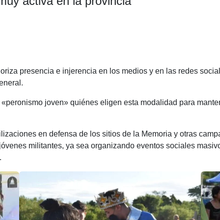
muy activa en la provincia
C
o
ioriza presencia e injerencia en los medios y en las redes social
m
eneral.
p
 «peronismo joven» quiénes eligen esta modalidad para mantene
ar
ir
aciones en defensa de los sitios de la Memoria y otras campaña
jóvenes militantes, ya sea organizando eventos sociales masivo
.