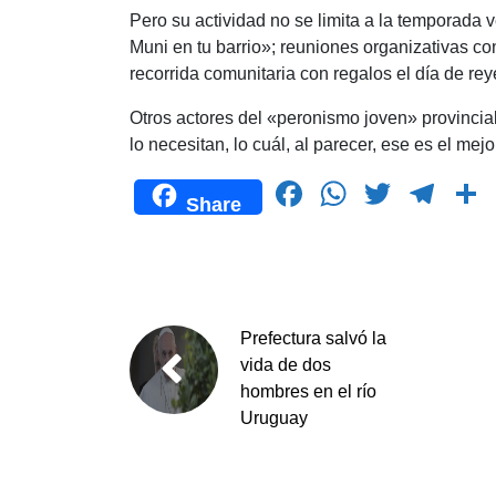
Pero su actividad no se limita a la temporada
Muni en tu barrio»; reuniones organizativas co
recorrida comunitaria con regalos el día de reye
Otros actores del «peronismo joven» provincial
lo necesitan, lo cuál, al parecer, ese es el me
F
W
T
T
Share
a
h
wi
el
c
at
tt
e
e
s
er
gr
b
A
a
Prefectura salvó la
o
p
m
t
vida de dos
hombres en el río
o
p
Uruguay
k