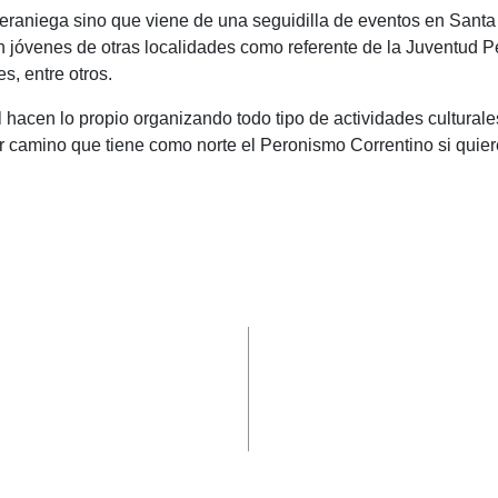
 veraniega sino que viene de una seguidilla de eventos en Santa
n jóvenes de otras localidades como referente de la Juventud P
s, entre otros.
 hacen lo propio organizando todo tipo de actividades cultural
jor camino que tiene como norte el Peronismo Correntino si quier
C
o
m
p
ar
ir