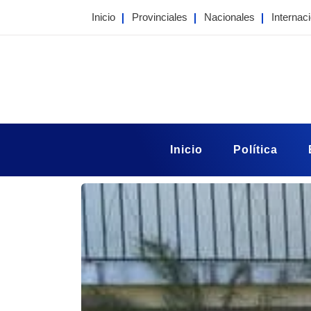
Skip
Inicio
Provinciales
Nacionales
Internac
to
content
Portal Taragui
Noticias de Corrientes
Inicio
Política