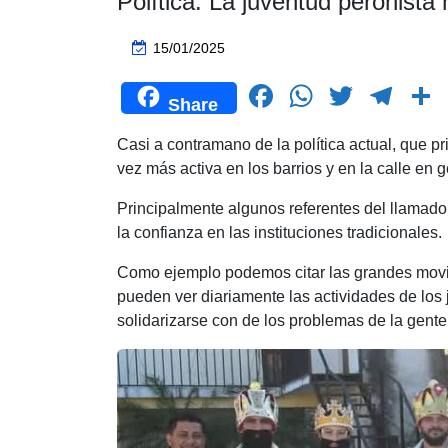
Política: La juventud peronista 
15/01/2025
F
W
T
T
Share
a
h
wi
el
Casi a contramano de la política actual, que pr
c
at
tt
e
vez más activa en los barrios y en la calle en g
e
s
er
gr
Principalmente algunos referentes del llamado
b
A
a
la confianza en las instituciones tradicionales.
o
p
m
t
Como ejemplo podemos citar las grandes moviliz
o
p
pueden ver diariamente las actividades de los 
k
solidarizarse con de los problemas de la gente