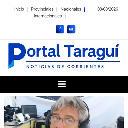
Skip
Inicio
Provinciales
Nacionales
09/08/2026
to
Internacionales
content
Portal Taragui
Noticias de Corrientes