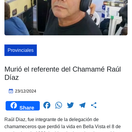
Provinciales
Murió el referente del Chamamé Raúl
Díaz
23/12/2024
F
W
T
T
C
Share
a
h
wi
el
o
Raúl Diaz, fue integrante de la delegación de
c
at
tt
e
m
chamameceros que perdió la vida en Bella Vista el 8 de