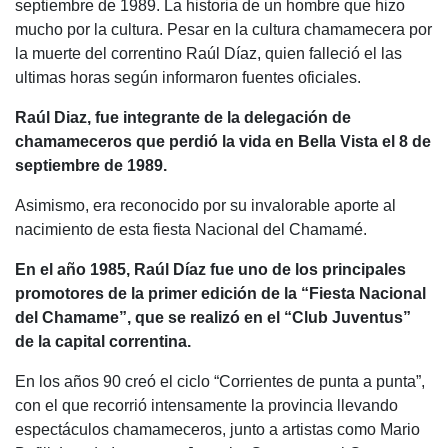
e
s
er
gr
p
septiembre de 1989. La historia de un hombre que hizo
b
A
a
ar
mucho por la cultura. Pesar en la cultura chamamecera por
la muerte del correntino Raúl Díaz, quien falleció el las
o
p
m
tir
ultimas horas según informaron fuentes oficiales.
o
p
Raúl Diaz, fue integrante de la delegación de
k
chamameceros que perdió la vida en Bella Vista el 8 de
septiembre de 1989.
Asimismo, era reconocido por su invalorable aporte al
nacimiento de esta fiesta Nacional del Chamamé.
En el año 1985, Raúl Díaz fue uno de los principales
promotores de la primer edición de la “Fiesta Nacional
del Chamame”, que se realizó en el “Club Juventus”
de la capital correntina.
En los años 90 creó el ciclo “Corrientes de punta a punta”,
con el que recorrió intensamente la provincia llevando
espectáculos chamameceros, junto a artistas como Mario