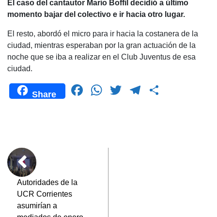
El caso del cantautor Mario Boffil decidió a último
momento bajar del colectivo e ir hacia otro lugar.
El resto, abordó el micro para ir hacia la costanera de la
ciudad, mientras esperaban por la gran actuación de la
noche que se iba a realizar en el Club Juventus de esa
ciudad.
F
W
T
T
C
Share
a
h
wi
el
o
c
at
tt
e
m
e
s
er
gr
p
b
A
a
ar
o
p
m
tir
o
p
Autoridades de la
UCR Corrientes
k
asumirían a