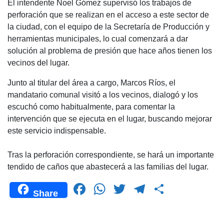
El intendente Noel Gómez supervisó los trabajos de
c
at
tt
e
m
perforación que se realizan en el acceso a este sector de
e
s
er
gr
p
la ciudad, con el equipo de la Secretaría de Producción y
b
A
a
ar
herramientas municipales, lo cual comenzará a dar
solución al problema de presión que hace años tienen los
o
p
m
tir
vecinos del lugar.
o
p
Junto al titular del área a cargo, Marcos Ríos, el
k
mandatario comunal visitó a los vecinos, dialogó y los
escuchó como habitualmente, para comentar la
intervención que se ejecuta en el lugar, buscando mejorar
este servicio indispensable.
Tras la perforación correspondiente, se hará un importante
tendido de caños que abastecerá a las familias del lugar.
F
W
T
T
C
Share
a
h
wi
el
o
c
at
tt
e
m