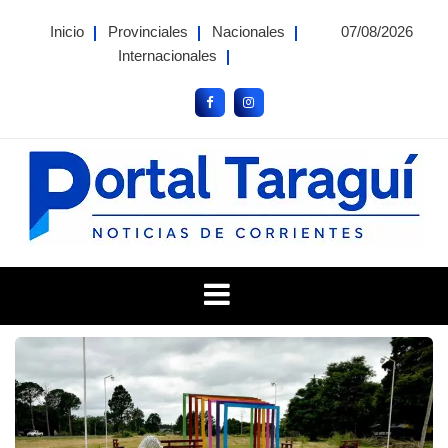
Skip
Inicio
Provinciales
Nacionales
07/08/2026
to
Internacionales
content
Portal Taragui
Noticias de Corrientes