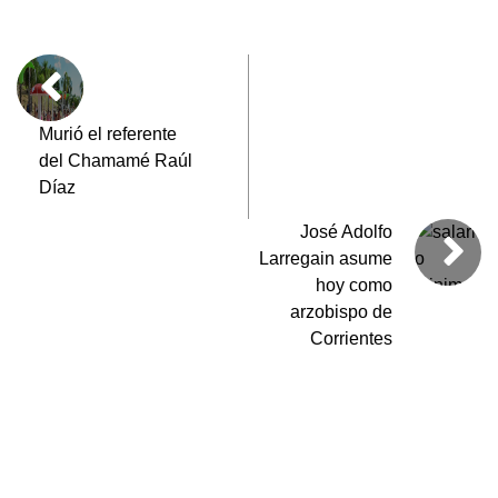
e
s
er
gr
p
b
A
a
ar
o
p
m
tir
o
p
Murió el referente
del Chamamé Raúl
k
Díaz
José Adolfo
Larregain asume
hoy como
arzobispo de
Corrientes