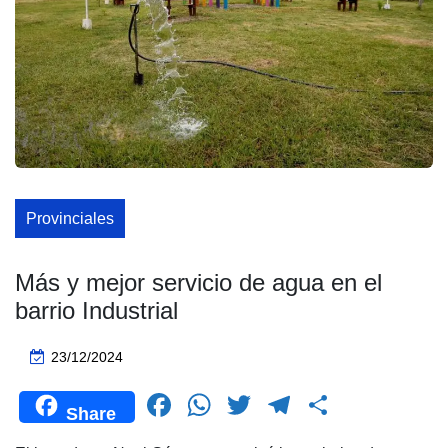
Provinciales
Más y mejor servicio de agua en el
barrio Industrial
23/12/2024
F
W
T
T
C
Share
a
h
wi
el
o