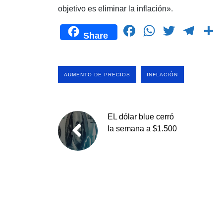
objetivo es eliminar la inflación».
F
W
T
T
Share
a
h
wi
el
c
at
tt
e
e
s
er
gr
AUMENTO DE PRECIOS
INFLACIÓN
b
A
a
o
p
m
t
EL dólar blue cerró
o
p
la semana a $1.500
k