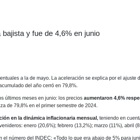
 bajista y fue de 4,6% en junio
C
o
entuales a la de mayo. La aceleración se explica por el ajuste d
m
 acumulado del año cerró en 79,8%.
p
los últimos meses en junio: los precios
aumentaron 4,6% respec
ar
lza de 79,8% en el primer semestre de 2024.
ir
ción en la dinámica inflacionaria mensual,
teniendo en cuent
nideros: enero (20,6%); febrero (13,2%); marzo (11%), abril (
 el número del INDEC: «Todo lo que era abajo de 5% para juni