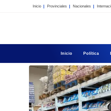
Skip
Inicio
Provinciales
Nacionales
Internac
to
content
Portal Taragui
Noticias de Corrientes
Inicio
Política