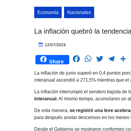
Economía
Nacionales
La inflación quebró la tendencia
12/07/2024
F
W
T
T
Share
a
h
wi
el
La inflación de junio superó en 0,4 puntos porc
c
at
tt
e
interanual ascendió a 271,5% mientras que el
e
s
er
gr
La inflación interrumpió el sendero bajista de 
b
A
a
interanual
. Al mismo tiempo, acumularon un a
o
p
m
t
De esta manera,
se registró una leve acelera
o
p
para después anotar descensos en los meses ve
k
Desde el Gobierno se mostraron conformes con