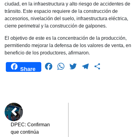
ciudad, en la infraestructura y alto riesgo de accidentes de
tránsito. Este espacio requiere de la construcción de
accesorios, nivelación del suelo, infraestructura eléctrica,
cierre perimetral y la construcción de galpones.
El objetivo de este es la concentración de la producción,
permitiendo mejorar la defensa de los valores de venta, en
beneficio de los productores, afirmaron.
F
W
T
T
C
Share
a
h
wi
el
o
c
at
tt
e
m
e
s
er
gr
p
b
A
a
ar
o
p
m
tir
o
p
DPEC: Confirman
que continúa
k