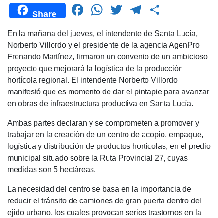
F
W
T
T
C
Share
a
h
wi
el
o
En la mañana del jueves, el intendente de Santa Lucía,
c
at
tt
e
m
Norberto Villordo y el presidente de la agencia AgenPro
e
s
er
gr
p
Frenando Martínez, firmaron un convenio de un ambicioso
b
A
a
ar
proyecto que mejorará la logística de la producción
hortícola regional. El intendente Norberto Villordo
o
p
m
tir
manifestó que es momento de dar el pintapie para avanzar
o
p
en obras de infraestructura productiva en Santa Lucía.
k
Ambas partes declaran y se comprometen a promover y
trabajar en la creación de un centro de acopio, empaque,
logística y distribución de productos hortícolas, en el predio
municipal situado sobre la Ruta Provincial 27, cuyas
medidas son 5 hectáreas.
La necesidad del centro se basa en la importancia de
reducir el tránsito de camiones de gran puerta dentro del
ejido urbano, los cuales provocan serios trastornos en la