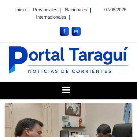
Skip
Inicio
Provinciales
Nacionales
07/08/2026
to
Internacionales
content
Portal Taragui
Noticias de Corrientes