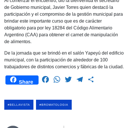
Al comenzar el encuentro, dio la bienvenida el secretario
c
at
tt
e
m
de Gobierno municipal, Javier Torres quien destacó la
e
s
er
gr
p
participación y el compromiso de la gestión municipal para
b
A
a
ar
brindar este importante curso que es de carácter
obligatorio para por ley 18284 del Código Alimentario
o
p
m
tir
Argentino (CAA) para obtener el carnet de manipulación
o
p
de alimentos.
k
De la jornada que se brindó en el salón Yapeyú del edificio
municipal, con la participación de alrededor de 100
trabajadores de distintos comercios y fábricas de la ciudad.
F
W
T
T
C
Share
a
h
wi
el
o
c
at
tt
e
m
e
s
er
gr
p
#BELLAVISTA
#BROMATOLOGIA
b
A
a
ar
o
p
m
tir