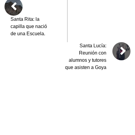
o
p
k
Santa Rita: la
capilla que nació
de una Escuela.
Santa Lucía:
Reunión con
alumnos y tutores
que asisten a Goya