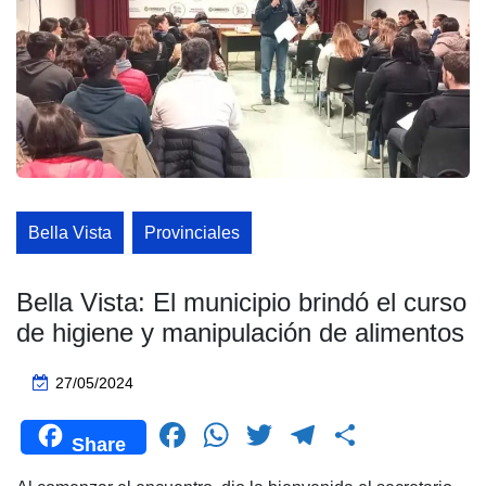
Bella Vista
Provinciales
Bella Vista: El municipio brindó el curso
de higiene y manipulación de alimentos
27/05/2024
F
W
T
T
C
Share
a
h
wi
el
o