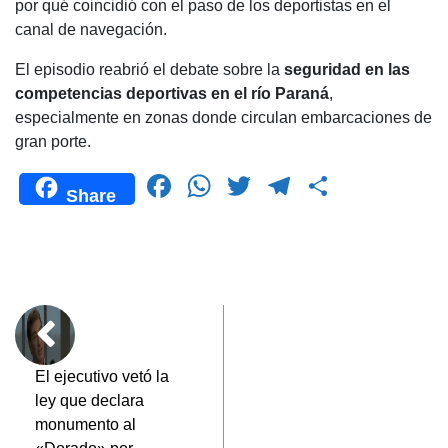
por qué coincidió con el paso de los deportistas en el
canal de navegación.
El episodio reabrió el debate sobre la
seguridad en las
competencias deportivas en el río Paraná
,
especialmente en zonas donde circulan embarcaciones de
gran porte.
F
W
T
T
C
Share
a
h
wi
el
o
c
at
tt
e
m
e
s
er
gr
p
b
A
a
ar
o
p
m
tir
o
p
El ejecutivo vetó la
ley que declara
k
monumento al