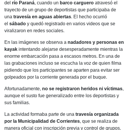
e
s
er
gr
p
del
río Paraná
, cuando un
barco carguero
atravesó el
b
A
a
ar
trayecto de un grupo de deportistas que participaba de
una
travesía en aguas abiertas
. El hecho ocurrió
o
p
m
tir
el
sábado
y quedó registrado en varios videos que se
o
p
viralizaron en redes sociales.
k
En las imágenes se observa a
nadadores y personas en
kayak
intentando alejarse desesperadamente mientras la
enorme embarcación pasa a escasos metros. En una de
las grabaciones incluso se escucha la voz de quien filma
pidiendo que los participantes se aparten para evitar ser
golpeados por la corriente generada por el buque.
Afortunadamente,
no se registraron heridos ni víctimas
,
aunque el susto fue generalizado entre los deportistas y
sus familias.
La actividad formaba parte de una
travesía organizada
por la Municipalidad de Corrientes
, que se realiza de
manera oficial con inscripción previa y control de grupos.