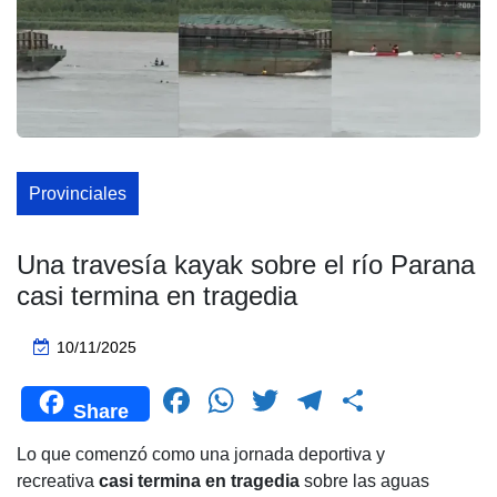
Provinciales
Una travesía kayak sobre el río Parana
casi termina en tragedia
10/11/2025
F
W
T
T
C
Share
a
h
wi
el
o
Lo que comenzó como una jornada deportiva y
c
at
tt
e
m
recreativa
casi termina en tragedia
sobre las aguas