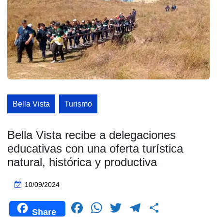
Bella Vista
Turismo
Bella Vista recibe a delegaciones
educativas con una oferta turística
natural, histórica y productiva
10/09/2024
F
W
T
T
C
Share