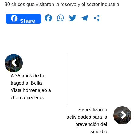
80 chicos que visitaron la reserva y el sector industrial.
F
W
T
T
C
Share
a
h
wi
el
o
c
at
tt
e
m
e
s
er
gr
p
b
A
a
ar
o
p
m
tir
o
p
A 35 años de la
tragedia, Bella
k
Vista homenajeó a
chamameceros
Se realizaron
actividades para la
prevención del
suicidio