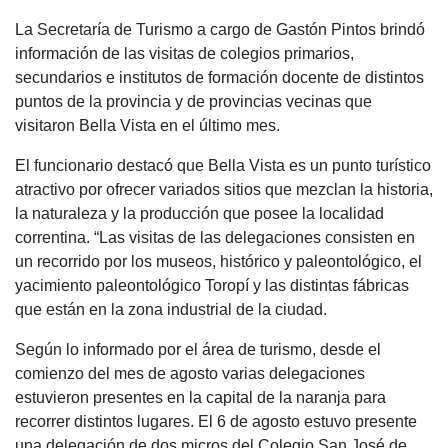
a
h
wi
el
o
La Secretaría de Turismo a cargo de Gastón Pintos brindó
c
at
tt
e
m
información de las visitas de colegios primarios,
e
s
er
gr
p
secundarios e institutos de formación docente de distintos
b
A
a
ar
puntos de la provincia y de provincias vecinas que
visitaron Bella Vista en el último mes.
o
p
m
tir
o
p
El funcionario destacó que Bella Vista es un punto turístico
atractivo por ofrecer variados sitios que mezclan la historia,
k
la naturaleza y la producción que posee la localidad
correntina. “Las visitas de las delegaciones consisten en
un recorrido por los museos, histórico y paleontológico, el
yacimiento paleontológico Toropí y las distintas fábricas
que están en la zona industrial de la ciudad.
Según lo informado por el área de turismo, desde el
comienzo del mes de agosto varias delegaciones
estuvieron presentes en la capital de la naranja para
recorrer distintos lugares. El 6 de agosto estuvo presente
una delegación de dos micros del Colegio San José de