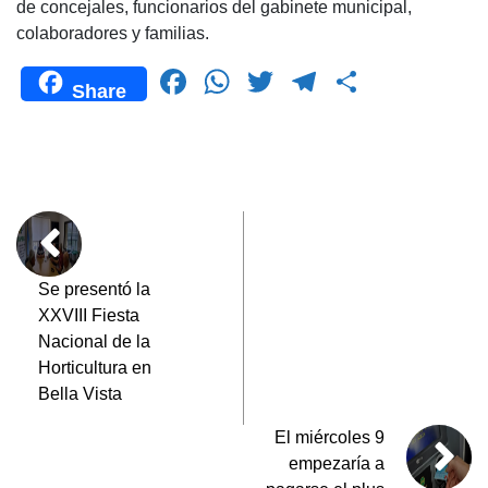
de concejales, funcionarios del gabinete municipal,
colaboradores y familias.
F
W
T
T
C
Share
a
h
wi
el
o
c
at
tt
e
m
e
s
er
gr
p
b
A
a
ar
o
p
m
tir
o
p
Se presentó la
XXVIII Fiesta
k
Nacional de la
Horticultura en
Bella Vista
El miércoles 9
empezaría a