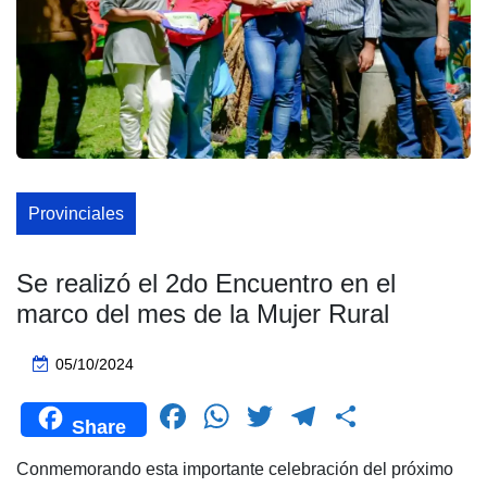
Provinciales
Se realizó el 2do Encuentro en el
marco del mes de la Mujer Rural
05/10/2024
F
W
T
T
C
Share
a
h
wi
el
o
Conmemorando esta importante celebración del próximo
c
at
tt
e
m