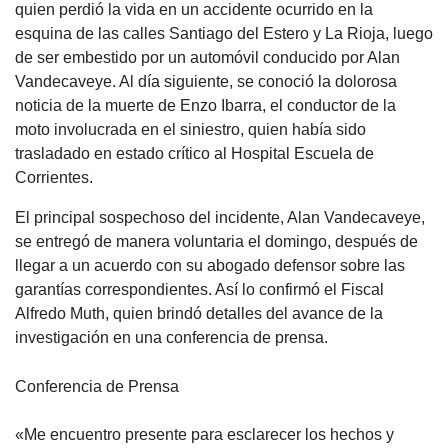
e
s
er
gr
p
quien perdió la vida en un accidente ocurrido en la
b
A
a
ar
esquina de las calles Santiago del Estero y La Rioja, luego
de ser embestido por un automóvil conducido por Alan
o
p
m
tir
Vandecaveye. Al día siguiente, se conoció la dolorosa
o
p
noticia de la muerte de Enzo Ibarra, el conductor de la
k
moto involucrada en el siniestro, quien había sido
trasladado en estado crítico al Hospital Escuela de
Corrientes.
El principal sospechoso del incidente, Alan Vandecaveye,
se entregó de manera voluntaria el domingo, después de
llegar a un acuerdo con su abogado defensor sobre las
garantías correspondientes. Así lo confirmó el Fiscal
Alfredo Muth, quien brindó detalles del avance de la
investigación en una conferencia de prensa.
Conferencia de Prensa
«Me encuentro presente para esclarecer los hechos y