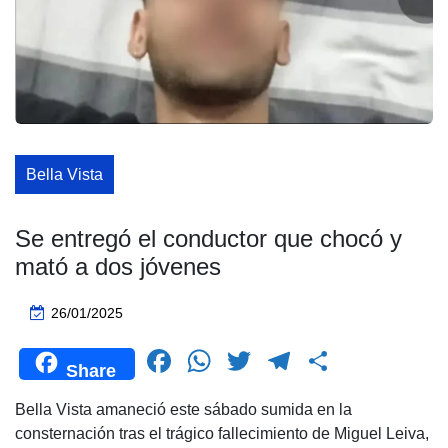
Bella Vista
Se entregó el conductor que chocó y
mató a dos jóvenes
26/01/2025
F
W
T
T
C
Share
a
h
wi
el
o
Bella Vista amaneció este sábado sumida en la
c
at
tt
e
m
consternación tras el trágico fallecimiento de Miguel Leiva,