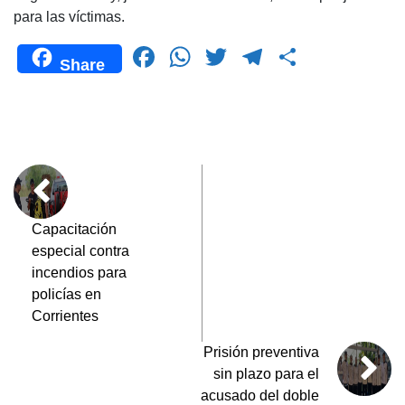
para las víctimas.
F
W
T
T
C
Share
a
h
wi
el
o
c
at
tt
e
m
e
s
er
gr
p
b
A
a
ar
o
p
m
tir
o
p
Capacitación
especial contra
k
incendios para
policías en
Corrientes
Prisión preventiva
sin plazo para el
acusado del doble