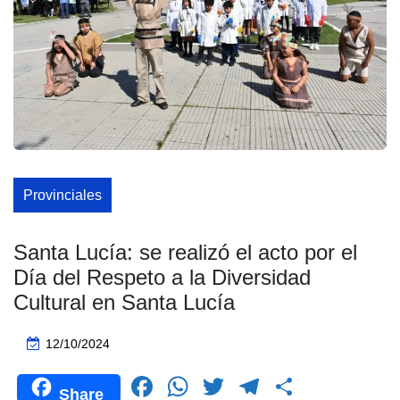
Provinciales
Santa Lucía: se realizó el acto por el
Día del Respeto a la Diversidad
Cultural en Santa Lucía
12/10/2024
F
W
T
T
C
Share