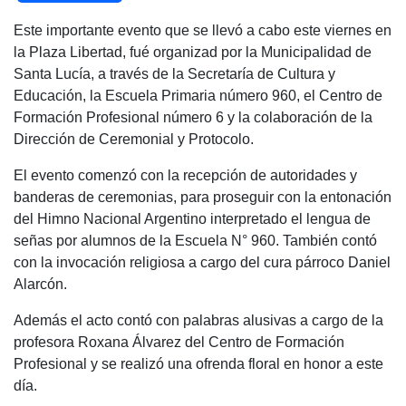
a
h
wi
el
o
Este importante evento que se llevó a cabo este viernes en
c
at
tt
e
m
la Plaza Libertad, fué organizad por la Municipalidad de
e
s
er
gr
p
Santa Lucía, a través de la Secretaría de Cultura y
b
A
a
ar
Educación, la Escuela Primaria número 960, el Centro de
Formación Profesional número 6 y la colaboración de la
o
p
m
tir
Dirección de Ceremonial y Protocolo.
o
p
El evento comenzó con la recepción de autoridades y
k
banderas de ceremonias, para
proseguir con la entonación
del Himno Nacional Argentino interpretado el lengua de
señas por alumnos de la Escuela N° 960. También contó
con la invocación religiosa a cargo del cura párroco Daniel
Alarcón.
Además el acto contó con palabras alusivas a cargo de la
profesora Roxana Álvarez del Centro de Formación
Profesional y se realizó una ofrenda floral en honor a este
día.