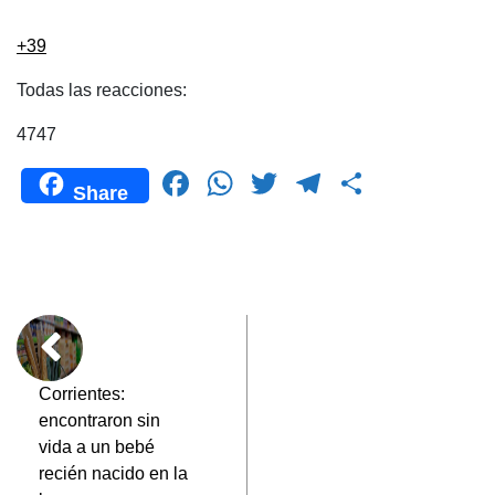
+39
Todas las reacciones:
4747
F
W
T
T
C
Share
a
h
wi
el
o
c
at
tt
e
m
e
s
er
gr
p
b
A
a
ar
o
p
m
tir
o
p
Corrientes:
encontraron sin
k
vida a un bebé
recién nacido en la