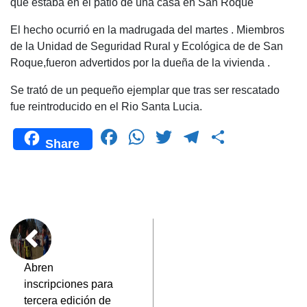
que estaba en el patio de una casa en San Roque
e
s
er
gr
p
El hecho ocurrió en la madrugada del martes . Miembros
b
A
a
ar
de la Unidad de Seguridad Rural y Ecológica de de San
o
p
m
tir
Roque,fueron advertidos por la dueña de la vivienda .
o
p
Se trató de un pequeño ejemplar que tras ser rescatado
k
fue reintroducido en el Rio Santa Lucia.
F
W
T
T
C
Share
a
h
wi
el
o
c
at
tt
e
m
e
s
er
gr
p
b
A
a
ar
o
p
m
tir
o
p
Abren
inscripciones para
k
tercera edición de