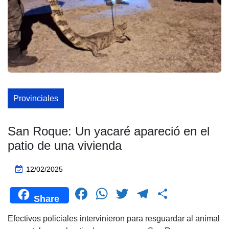
Provinciales
San Roque: Un yacaré apareció en el
patio de una vivienda
12/02/2025
F
W
T
T
C
Share
a
h
wi
el
o
Efectivos policiales intervinieron para resguardar al animal
c
at
tt
e
m