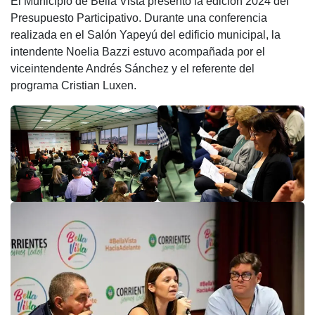
El Municipio de Bella Vista presentó la edición 2024 del
c
at
tt
e
m
Presupuesto Participativo. Durante una conferencia
e
s
er
gr
p
realizada en el Salón Yapeyú del edificio municipal, la
b
A
a
ar
intendente Noelia Bazzi estuvo acompañada por el
viceintendente Andrés Sánchez y el referente del
o
p
m
tir
programa Cristian Luxen.
o
p
k