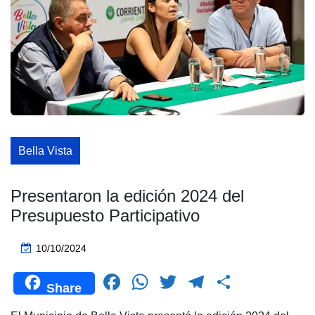
Bella Vista
Presentaron la edición 2024 del
Presupuesto Participativo
10/10/2024
F
W
T
T
C
Share
a
h
wi
el
o