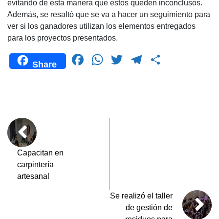
evitando de esta manera que estos queden inconclusos.
Además, se resaltó que se va a hacer un seguimiento para
ver si los ganadores utilizan los elementos entregados
para los proyectos presentados.
F
W
T
T
C
Share
a
h
wi
el
o
c
at
tt
e
m
e
s
er
gr
p
b
A
a
ar
o
p
m
tir
o
p
Capacitan en
carpintería
k
artesanal
Se realizó el taller
de gestión de