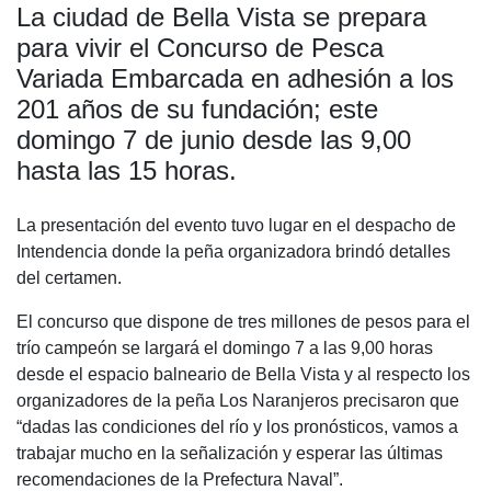
La ciudad de Bella Vista se prepara
c
at
tt
e
m
para vivir el Concurso de Pesca
e
s
er
gr
p
Variada Embarcada en adhesión a los
b
A
a
ar
201 años de su fundación; este
o
p
m
tir
domingo 7 de junio desde las 9,00
o
p
hasta las 15 horas.
k
La presentación del evento tuvo lugar en el despacho de
Intendencia donde la peña organizadora brindó detalles
del certamen.
El concurso que dispone de tres millones de pesos para el
trío campeón se largará el domingo 7 a las 9,00 horas
desde el espacio balneario de Bella Vista y al respecto los
organizadores de la peña Los Naranjeros precisaron que
“dadas las condiciones del río y los pronósticos, vamos a
trabajar mucho en la señalización y esperar las últimas
recomendaciones de la Prefectura Naval”.