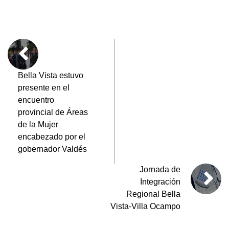
c
at
tt
e
m
e
s
er
gr
p
b
A
a
ar
o
p
m
tir
o
p
Bella Vista estuvo
presente en el
k
encuentro
provincial de Áreas
de la Mujer
encabezado por el
gobernador Valdés
Jornada de
Integración
Regional Bella
Vista-Villa Ocampo