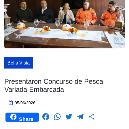
Bella Vista
Presentaron Concurso de Pesca
Variada Embarcada
05/06/2026
F
W
T
T
C
Share
a
h
wi
el
o