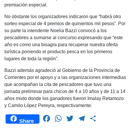
premiación especial.
No obstante los organizadores indicaron que “habrá otro
sorteo especial de 4 premios de quinientos mil pesos”. Por
su parte la intendente Noelia Bazzi convocó a los
pescadores a sumarse al concurso expresando que “este
año es como una bisagra para recuperar nuestra oferta
turística poniendo el producto pesca en los primeros
lugares de toda la región”.
Bazzi además agradeció al Gobierno de la Provincia de
Corrientes por el apoyo y a las organizaciones intermedias
que acompañan la cita de pescadores que tuvo una
jornada preliminar para chicos de 4 a 10 años y de 11 a 14
años mixto donde los ganadores fueron Imalay Retamozo
y Camilo López Pereyra, respectivamente.
F
W
T
T
C
Share
a
h
wi
el
o