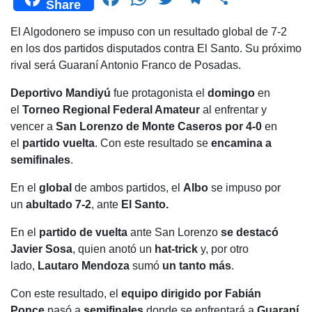
Share
a
h
wi
el
o
El Algodonero se impuso con un resultado global de 7-2
c
at
tt
e
m
en los dos partidos disputados contra El Santo. Su próximo
e
s
er
gr
p
rival será Guaraní Antonio Franco de Posadas.
b
A
a
ar
Deportivo Mandiyú
fue protagonista el
domingo
en
o
p
m
tir
el
Torneo Regional Federal Amateur
al enfrentar y
o
p
vencer a
San Lorenzo de Monte Caseros por 4-0
en
el
partido vuelta
. Con este resultado se
encamina a
k
semifinales
.
En el
global
de ambos partidos, el
Albo
se impuso por
un
abultado 7-2
, ante
El Santo.
En el
partido de vuelta
ante San Lorenzo
se destacó
Javier Sosa
, quien anotó un
hat-trick
y, por otro
lado,
Lautaro Mendoza
sumó
un tanto más
.
Con este resultado, el
equipo dirigido por Fabián
Ponce
pasó a
semifinales
donde se enfrentará a
Guaraní