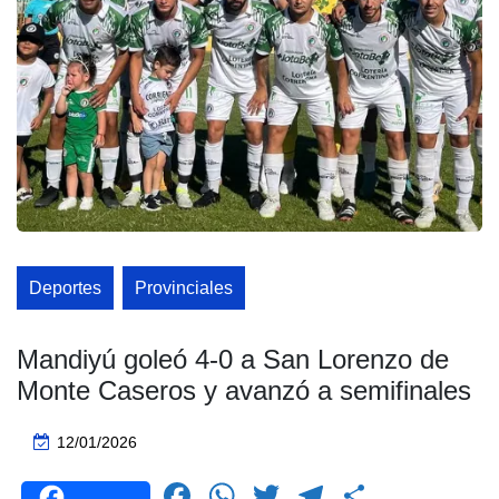
Deportes
Provinciales
Mandiyú goleó 4-0 a San Lorenzo de
Monte Caseros y avanzó a semifinales
12/01/2026
F
W
T
T
C