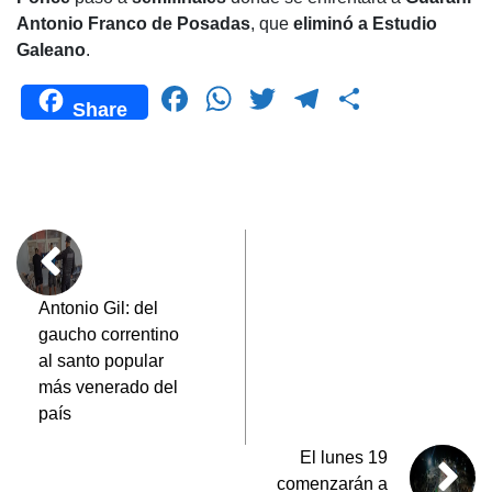
Antonio Franco de Posadas
, que
eliminó a Estudio
Galeano
.
F
W
T
T
C
Share
a
h
wi
el
o
c
at
tt
e
m
e
s
er
gr
p
b
A
a
ar
o
p
m
tir
o
p
Antonio Gil: del
gaucho correntino
k
al santo popular
más venerado del
país
El lunes 19
comenzarán a