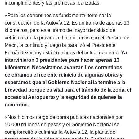
e
s
er
gr
p
incumplimientos y las promesas realizadas.
b
A
a
ar
«Para los correntinos es fundamental terminar la
o
p
m
tir
construcción de la Autovía 12. Es un tramo de apenas 13
o
p
kilómetros, pero es el tramo de mayor densidad de
vehículos de la provincia. Lo iniciamos con el Presidente
k
Macri, la continuó y luego la paralizó el Presidente
Fernández y hoy está en manos del actual gobierno.
Ya
intervinieron 3 presidentes para hacer apenas 13
kilómetros. Necesitamos avanzar. Los correntinos
celebramos el reciente reinicio de algunas obras y
esperamos que el Gobierno Nacional la termine a la
brevedad porque es vital para el tránsito de la zona, el
acceso al Aeropuerto y la seguridad de quienes la
recorren
«.
«Nos hicimos cargo de obras públicas nacionales por
50.000 millones de pesos y el Gobierno Nacional se
comprometió a culminar la Autovía 12, la planta de