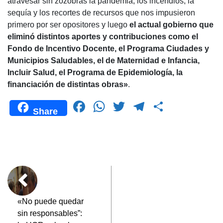
atravesar sin zozobras la pandemia, los incendios, la
sequía y los recortes de recursos que nos impusieron
primero por ser opositores y luego
el actual gobierno que
eliminó distintos aportes y contribuciones como el
Fondo de Incentivo Docente, el Programa Ciudades y
Municipios Saludables, el de Maternidad e Infancia,
Incluir Salud, el Programa de Epidemiología, la
financiación de distintas obras»
.
F
W
T
T
C
Share
a
h
wi
el
o
c
at
tt
e
m
e
s
er
gr
p
b
A
a
ar
o
p
m
tir
o
p
«No puede quedar
sin responsables”:
k