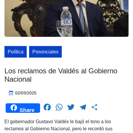
Política
Provinciales
Los reclamos de Valdés al Gobierno
Nacional
02/03/2025
F
W
T
T
C
Share
a
h
wi
el
o
El gobernador Gustavo Valdés le bajó el tono a los
c
at
tt
e
m
reclamos al Gobierno Nacional, pero le recordó sus