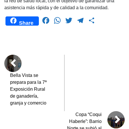
la red de salud local, con el objetivo de garantizar una
asistencia más rápida y de calidad a la comunidad.
F
W
T
T
C
Share
a
h
wi
el
o
c
at
tt
e
m
e
s
er
gr
p
b
A
a
ar
o
p
m
tir
o
p
Bella Vista se
prepara para la 7ª
k
Exposición Rural
de ganadería,
granja y comercio
Copa “Coqui
Haberle”: Barrio
Norte se subió al