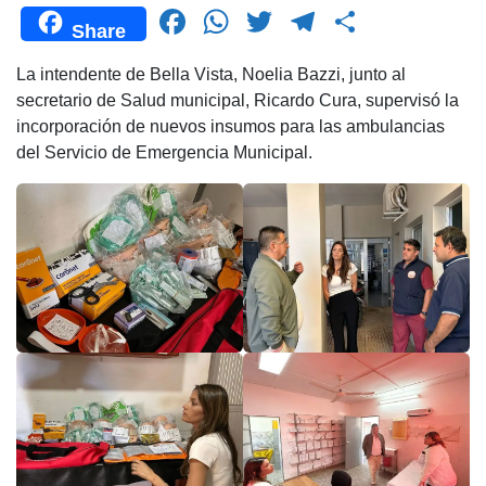
F
W
T
T
C
Share
a
h
wi
el
o
La intendente de Bella Vista, Noelia Bazzi, junto al
c
at
tt
e
m
secretario de Salud municipal, Ricardo Cura, supervisó la
e
s
er
gr
p
incorporación de nuevos insumos para las ambulancias
b
A
a
ar
del Servicio de Emergencia Municipal.
o
p
m
tir
o
p
k