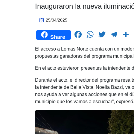
Inauguraron la nueva iluminac
25/04/2025
F
W
T
T
Share
a
h
wi
el
El acceso a Lomas Norte cuenta con un moderno
c
at
tt
e
propuestas ganadoras del programa municipa
e
s
er
gr
En el acto estuvieron presentes la intendente d
b
A
a
o
p
m
t
Durante el acto, el director del programa resal
la intendente de Bella Vista, Noelia Bazzi, val
o
p
nos ayuda a ver algunas acciones que en el día 
k
municipio que los vamos a escuchar”, expresó