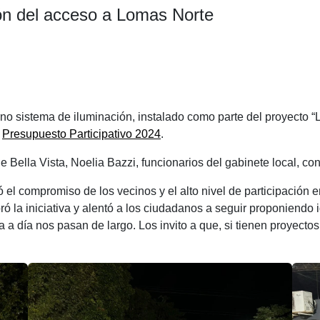
ión del acceso a Lomas Norte
C
o
 sistema de iluminación, instalado como parte del proyecto “La
m
l
Presupuesto Participativo 2024
.
p
e Bella Vista, Noelia Bazzi, funcionarios del gabinete local, con
ar
ir
tó el compromiso de los vecinos y el alto nivel de participación
oró la iniciativa y alentó a los ciudadanos a seguir proponiendo 
a día nos pasan de largo. Los invito a que, si tienen proyectos
.