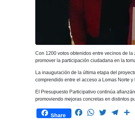
Con 1200 votos obtenidos entre vecinos de la z
promover la participación ciudadana en la tom
La inauguración de la última etapa del proyecto
comprendido entre el acceso a Lomas Norte y la
El Presupuesto Participativo continúa afianzán
promoviendo mejoras concretas en distintos punt
F
W
T
T
Share
a
h
wi
el
c
at
tt
e