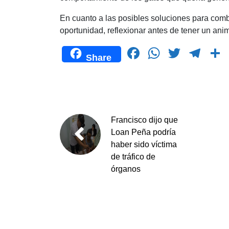
En cuanto a las posibles soluciones para com
oportunidad, reflexionar antes de tener un anim
F
W
T
T
Share
a
h
wi
el
c
at
tt
e
e
s
er
gr
b
A
a
Francisco dijo que
o
p
m
t
Loan Peña podría
haber sido víctima
o
p
de tráfico de
k
órganos