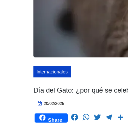
Internacionales
Día del Gato: ¿por qué se cele
20/02/2025
F
W
T
T
Share
a
h
wi
el