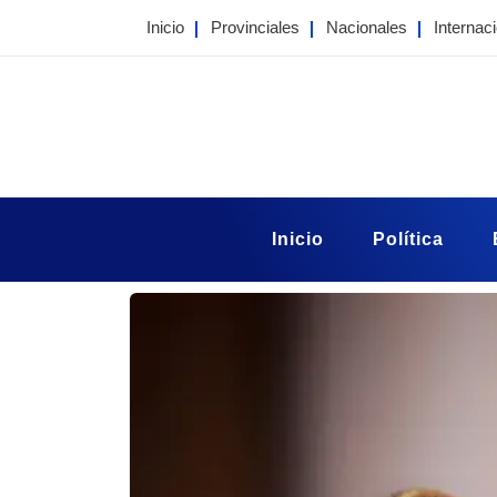
Skip
Inicio
Provinciales
Nacionales
Internac
to
content
Portal Taragui
Noticias de Corrientes
Inicio
Política