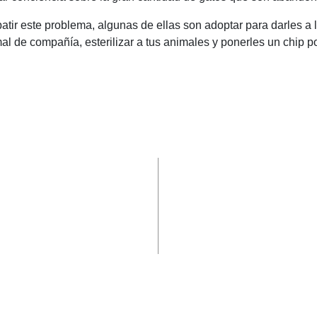
batir este problema, algunas de ellas son adoptar para darles
al de compañía, esterilizar a tus animales y ponerles un chip p
C
o
m
p
ar
ir