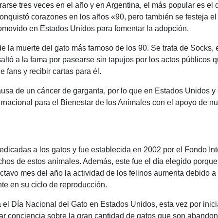
ebrarse tres veces en el año y en Argentina, el más popular es 
m
e conquistó corazones en los años «90, pero también se festeja e
p
promovido en Estados Unidos para fomentar la adopción.
ar
 la muerte del gato más famoso de los 90. Se trata de Socks, el
ir
altó a la fama por pasearse sin tapujos por los actos públicos 
 fans y recibir cartas para él.
 causa de un cáncer de garganta, por lo que en Estados Unidos y
ernacional para el Bienestar de los Animales con el apoyo de n
edicadas a los gatos y fue establecida en 2002 por el Fondo In
chos de estos animales. Además, este fue el día elegido porque 
octavo mes del año la actividad de los felinos aumenta debido a 
nte en su ciclo de reproducción.
a el Día Nacional del Gato en Estados Unidos, esta vez por inic
r conciencia sobre la gran cantidad de gatos que son abandona