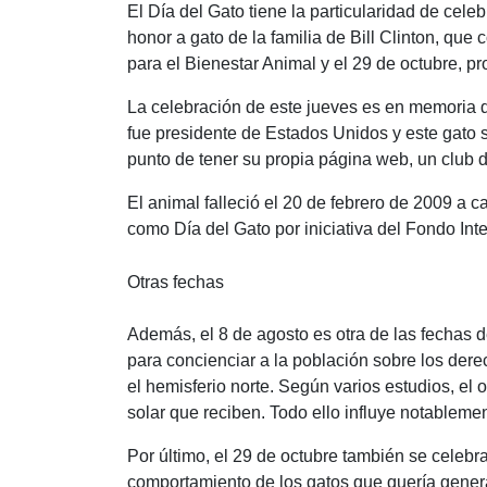
El Día del Gato tiene la particularidad de cel
c
at
tt
e
honor a gato de la familia de Bill Clinton, qu
e
s
er
gr
para el Bienestar Animal y el 29 de octubre, 
b
A
a
La celebración de este jueves es en memoria de
o
p
m
t
fue presidente de Estados Unidos y este gato s
o
p
punto de tener su propia página web, un club de
k
El animal falleció el 20 de febrero de 2009 a
como Día del Gato por iniciativa del Fondo Int
Otras fechas
Además, el 8 de agosto es otra de las fechas d
para concienciar a la población sobre los dere
el hemisferio norte. Según varios estudios, el 
solar que reciben. Todo ello influye notableme
Por último, el 29 de octubre también se celebr
comportamiento de los gatos que quería genera