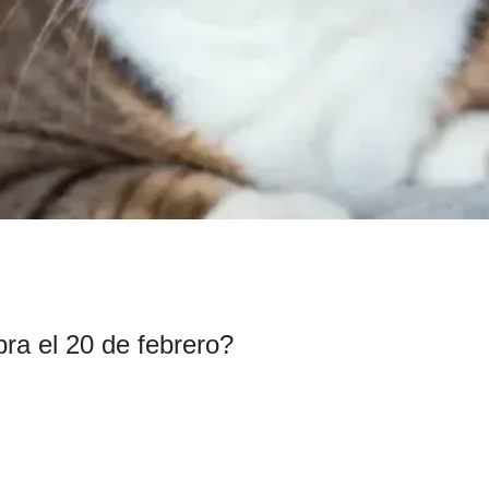
bra el 20 de febrero?
C
o