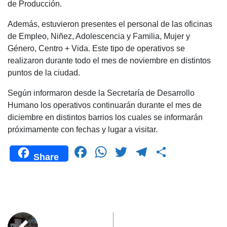
de Producción.
Además, estuvieron presentes el personal de las oficinas
de Empleo, Niñez, Adolescencia y Familia, Mujer y
Género, Centro + Vida. Este tipo de operativos se
realizaron durante todo el mes de noviembre en distintos
puntos de la ciudad.
Según informaron desde la Secretaría de Desarrollo
Humano los operativos continuarán durante el mes de
diciembre en distintos barrios los cuales se informarán
próximamente con fechas y lugar a visitar.
F
W
T
T
C
Share
a
h
wi
el
o
c
at
tt
e
m
e
s
er
gr
p
b
A
a
ar