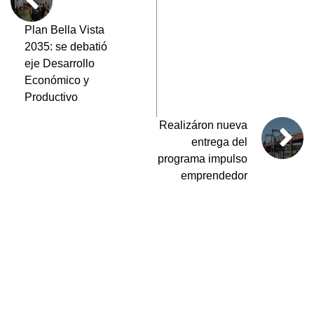
o
p
m
tir
o
p
Plan Bella Vista
2035: se debatió
k
eje Desarrollo
Económico y
Productivo
Realizáron nueva
entrega del
programa impulso
emprendedor