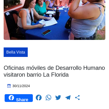
Bella Vista
Oficinas móviles de Desarrollo Humano
visitaron barrio La Florida
30/11/2024
F
W
T
T
C
Share
a
h
wi
el
o