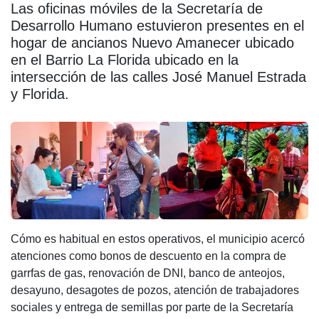
c
at
tt
e
m
Las oficinas móviles de la Secretaría de
Desarrollo Humano estuvieron presentes en el
e
s
er
gr
p
hogar de ancianos Nuevo Amanecer ubicado
b
A
a
ar
en el Barrio La Florida ubicado en la
o
p
m
tir
intersección de las calles José Manuel Estrada
y Florida.
o
p
k
Cómo es habitual en estos operativos, el municipio acercó
atenciones como bonos de descuento en la compra de
garrfas de gas, renovación de DNI, banco de anteojos,
desayuno, desagotes de pozos, atención de trabajadores
sociales y entrega de semillas por parte de la Secretaría