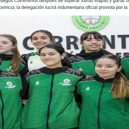
 Juegos Correntinos después de superar varias etapas y ganar las
vincia, la delegación lucirá indumentaria oficial provista por l