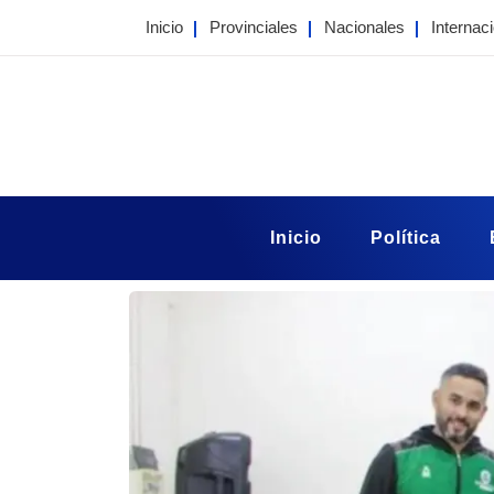
Skip
Inicio
Provinciales
Nacionales
Internac
to
content
Portal Taragui
Noticias de Corrientes
Inicio
Política