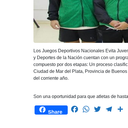
Los Juegos Deportivos Nacionales Evita Juveni
y Deportes de la Nación cuentan con un progr
compuesto por dos etapas: Un proceso clasificat
Ciudad de Mar del Plata, Provincia de Buenos 
del corriente año.
Son una oportunidad para que atletas de hasta
F
W
T
T
Share
a
h
wi
el
c
at
tt
e