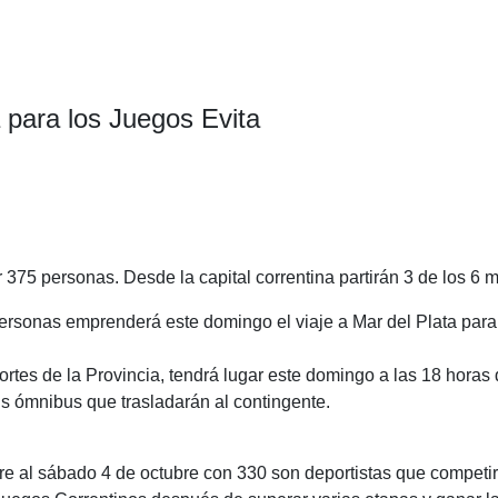
a para los Juegos Evita
C
o
375 personas. Desde la capital correntina partirán 3 de los 6 m
m
p
rsonas emprenderá este domingo el viaje a Mar del Plata para 
ar
ortes de la Provincia, tendrá lugar este domingo a las 18 horas
ir
eis ómnibus que trasladarán al contingente.
re al sábado 4 de octubre con 330 son deportistas que competi