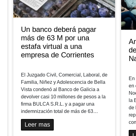
Un banco deberá pagar
más de 63 M por una
An
estafa virtual a una
de
empresa de Corrientes
Na
El Juzgado Civil, Comercial, Laboral, de
En 
Familia, Niñez y Adolescencia de Bella
en 
Vista condenó al Banco de Galicia a
Noe
devolver casi 10 millones de pesos a la
la 
firma BULCA S.R.L. y a pagar una
de 
indemnización total de más de 63…
rep
co
Leer mas
L