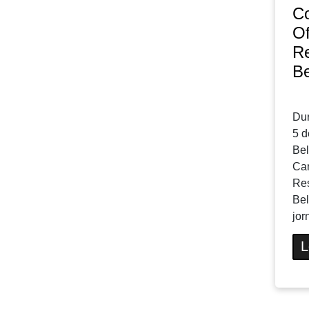
C
Of
Re
Be
Dur
5 d
Bel
Cam
Res
Bel
jor
L