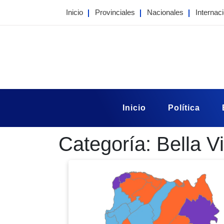
Skip
Inicio
Provinciales
Nacionales
Internac
to
content
Portal Taragui
Noticias de Corrientes
Inicio
Política
Categoría:
Bella V