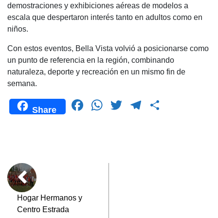
demostraciones y exhibiciones aéreas de modelos a
escala que despertaron interés tanto en adultos como en
niños.
Con estos eventos, Bella Vista volvió a posicionarse como
un punto de referencia en la región, combinando
naturaleza, deporte y recreación en un mismo fin de
semana.
F
W
T
T
C
Share
a
h
wi
el
o
c
at
tt
e
m
e
s
er
gr
p
b
A
a
ar
o
p
m
tir
o
p
Hogar Hermanos y
Centro Estrada
k