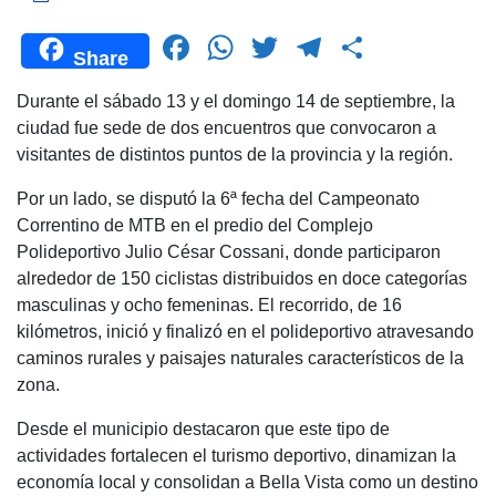
F
W
T
T
C
Share
a
h
wi
el
o
Durante el sábado 13 y el domingo 14 de septiembre, la
c
at
tt
e
m
ciudad fue sede de dos encuentros que convocaron a
e
s
er
gr
p
visitantes de distintos puntos de la provincia y la región.
b
A
a
ar
Por un lado, se disputó la 6ª fecha del Campeonato
o
p
m
tir
Correntino de MTB en el predio del Complejo
o
p
Polideportivo Julio César Cossani, donde participaron
alrededor de 150 ciclistas distribuidos en doce categorías
k
masculinas y ocho femeninas. El recorrido, de 16
kilómetros, inició y finalizó en el polideportivo atravesando
caminos rurales y paisajes naturales característicos de la
zona.
Desde el municipio destacaron que este tipo de
actividades fortalecen el turismo deportivo, dinamizan la
economía local y consolidan a Bella Vista como un destino