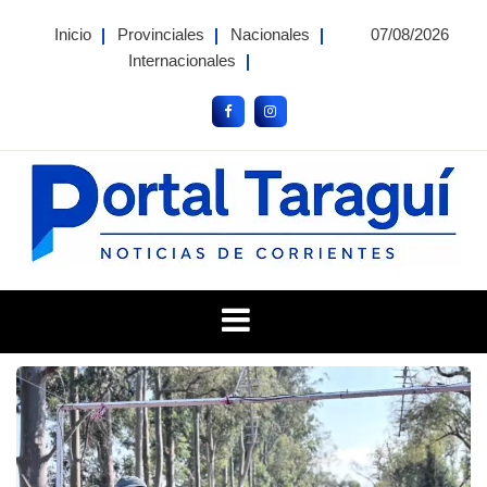
Skip
Inicio
Provinciales
Nacionales
07/08/2026
to
Internacionales
content
Portal Taragui
Noticias de Corrientes