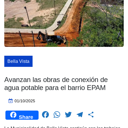
Bella Vista
Avanzan las obras de conexión de
agua potable para el barrio EPAM
01/10/2025
F
W
T
T
C
Share
a
h
wi
el
o