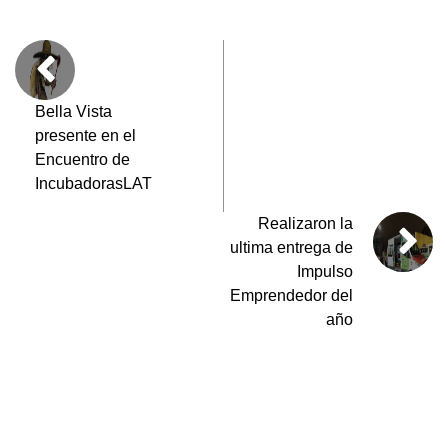
e
s
er
gr
p
b
A
a
ar
o
p
m
tir
o
p
Bella Vista
presente en el
k
Encuentro de
IncubadorasLAT
Realizaron la
ultima entrega de
Impulso
Emprendedor del
año