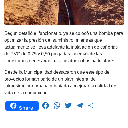
Según detalló el funcionario, ya se colocó una bomba para
optimizar la presión del suministro, mientras que
actualmente se lleva adelante la instalación de cañerías
de PVC de 0,75 y 0,50 pulgadas, además de las
conexiones necesarias para los domicilios particulares.
Desde la Municipalidad destacaron que este tipo de
proyectos forman parte de un plan integral de
infraestructura urbana orientado a mejorar la calidad de
vida de la comunidad.
F
W
T
T
C
Share
a
h
wi
el
o
c
at
tt
e
m