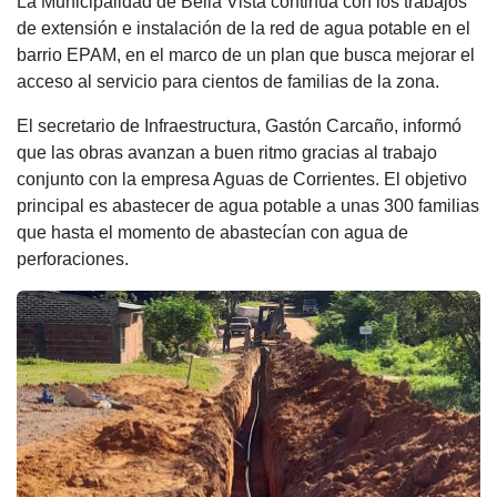
La Municipalidad de Bella Vista continúa con los trabajos
c
at
tt
e
m
de extensión e instalación de la red de agua potable en el
e
s
er
gr
p
barrio EPAM, en el marco de un plan que busca mejorar el
b
A
a
ar
acceso al servicio para cientos de familias de la zona.
o
p
m
tir
El secretario de Infraestructura, Gastón Carcaño, informó
o
p
que las obras avanzan a buen ritmo gracias al trabajo
conjunto con la empresa Aguas de Corrientes. El objetivo
k
principal es abastecer de agua potable a unas 300 familias
que hasta el momento de abastecían con agua de
perforaciones.