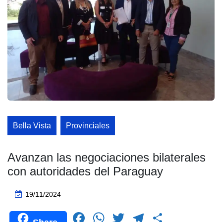
Bella Vista
Provinciales
Avanzan las negociaciones bilaterales
con autoridades del Paraguay
19/11/2024
F
W
T
T
C