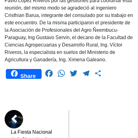
Favio López Riveros por las gestiones para coordinar esta
reunión, del mismo modo se agradeció al ingeniero
Cristhian Barua, integrante del consulado por su trabajo en
este encuentro. De la misma participaron el presidente de
la Asociación de Profesionales del Agro Ñeembucu-
Paraguay, Ing Gustavo Servin, el decano de la Facultad de
Ciencias Agropecuarias y Desarrollo Rural, Ing. Víctor
Riveros, la especialista en suelos del Ministerio de
Agricultura y Ganadería, Ing. Ximena Galeano.
F
W
T
T
C
Share
a
h
wi
el
o
c
at
tt
e
m
e
s
er
gr
p
b
A
a
ar
o
p
m
tir
o
p
La Fiesta Nacional