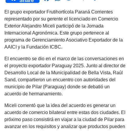
Share
a
h
wi
el
o
El grupo exportador Frutihortícola Paraná Corrientes
c
at
tt
e
m
representado por su gerente el licenciado en Comercio
e
s
er
gr
p
Exterior Alejandro Miceli participó de la Jornada
b
A
a
ar
Internacional Agronómica. Este grupo pertenece al
programa de Gerenciamiento Asociativo Exportador de la
o
p
m
tir
AAICI y la Fundación ICBC.
o
p
El encuentro se dio en el marco de las conversaciones en
k
el proyecto exportador Paraguay 2025. Junto al director de
Desarrollo Local de la Municipalidad de Bella Vista, Raúl
Sand, compartieron un encuentro con autoridades del
municipio de Pilar (Paraguay) donde se debatió un
acuerdo de hermanamiento.
Miceli comentó que la idea del acuerdo es generar un
acuerdo de comercio bilateral entre estas dos ciudades. El
próximo paso consistirá en viajar a la ciudad de Pilar para
avanzar en los requisitos y analizar que productos pueden