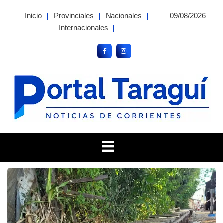
Skip
Inicio
Provinciales
Nacionales
09/08/2026
to
Internacionales
content
Portal Taragui
Noticias de Corrientes