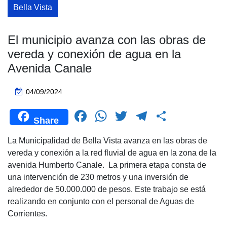
Bella Vista
El municipio avanza con las obras de
vereda y conexión de agua en la
Avenida Canale
04/09/2024
F
W
T
T
C
Share
a
h
wi
el
o
La Municipalidad de Bella Vista avanza en las obras de
c
at
tt
e
m
vereda y conexión a la red fluvial de agua en la zona de la
e
s
er
gr
p
avenida Humberto Canale. La primera etapa consta de
b
A
a
ar
una intervención de 230 metros y una inversión de
alrededor de 50.000.000 de pesos. Este trabajo se está
o
p
m
tir
realizando en conjunto con el personal de Aguas de
o
p
Corrientes.