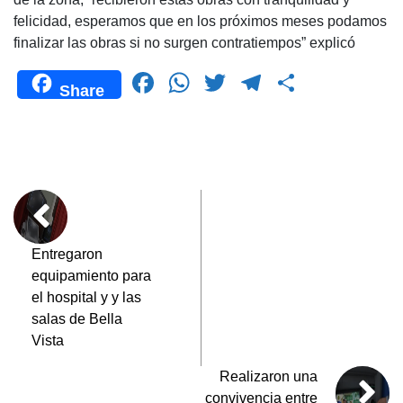
felicidad, esperamos que en los próximos meses podamos
finalizar las obras si no surgen contratiempos” explicó
F
W
T
T
C
Share
a
h
wi
el
o
c
at
tt
e
m
e
s
er
gr
p
b
A
a
ar
o
p
m
tir
o
p
Entregaron
equipamiento para
k
el hospital y y las
salas de Bella
Vista
Realizaron una
convivencia entre