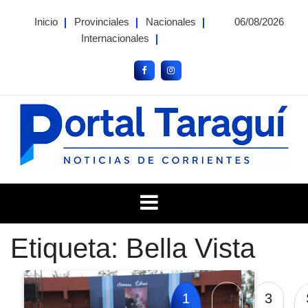
Skip
Inicio
Provinciales
Nacionales
06/08/2026
to
Internacionales
content
Portal Taragui
Noticias de Corrientes
Etiqueta:
Bella Vista
1
2
3